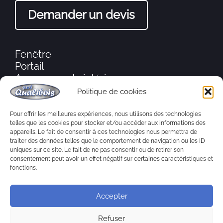
Demander un devis
Fenêtre
Portail
Agencements intérieurs
Moustiquaire
Politique de cookies
Porte d’entrée
Volets
Pour offrir les meilleures expériences, nous utilisons des technologies
telles que les cookies pour stocker et/ou accéder aux informations des
Ébénisterie
appareils. Le fait de consentir à ces technologies nous permettra de
Aménagement extérieur
traiter des données telles que le comportement de navigation ou les ID
Charpente
uniques sur ce site. Le fait de ne pas consentir ou de retirer son
consentement peut avoir un effet négatif sur certaines caractéristiques et
fonctions.
Accepter
Refuser