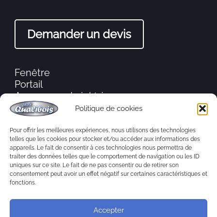
Demander un devis
Fenêtre
Portail
Agencements intérieurs
Moustiquaire
Politique de cookies
Porte d’entrée
Volets
Pour offrir les meilleures expériences, nous utilisons des technologies
telles que les cookies pour stocker et/ou accéder aux informations des
Ébénisterie
appareils. Le fait de consentir à ces technologies nous permettra de
Aménagement extérieur
traiter des données telles que le comportement de navigation ou les ID
Charpente
uniques sur ce site. Le fait de ne pas consentir ou de retirer son
consentement peut avoir un effet négatif sur certaines caractéristiques et
fonctions.
Accepter