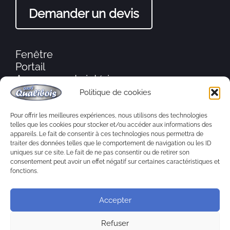
Demander un devis
Fenêtre
Portail
Agencements intérieurs
Moustiquaire
Politique de cookies
Porte d’entrée
Volets
Pour offrir les meilleures expériences, nous utilisons des technologies
telles que les cookies pour stocker et/ou accéder aux informations des
Ébénisterie
appareils. Le fait de consentir à ces technologies nous permettra de
Aménagement extérieur
traiter des données telles que le comportement de navigation ou les ID
Charpente
uniques sur ce site. Le fait de ne pas consentir ou de retirer son
consentement peut avoir un effet négatif sur certaines caractéristiques et
fonctions.
Accepter
Refuser