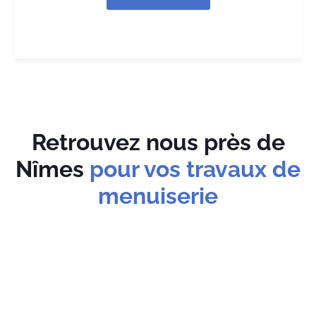
m
*
E
-
m
a
i
l
N
°
Retrouvez nous près de
Nîmes
pour vos travaux de
menuiserie